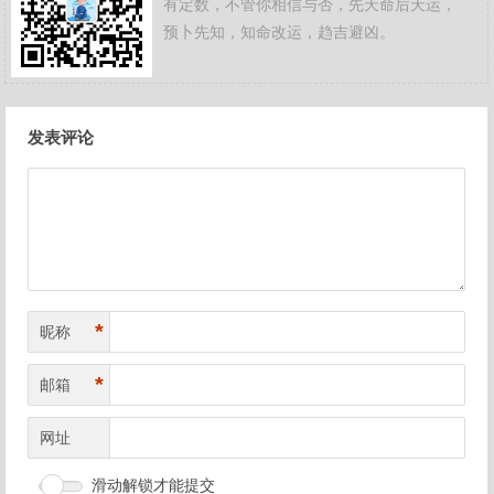
有定数，不管你相信与否，先天命后天运，
预卜先知，知命改运，趋吉避凶。
文
发表评论
章
导
航
*
昵称
*
邮箱
网址
滑动解锁才能提交