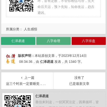
环，皆有定数，不管你相信与否，先天
命后天运，预卜先知，知命改运，趋吉
避凶。
所属分类：
人生感悟
仁泽易道
八字命理
八字排盘
版权声明：
本站原创文章，于2023年12月14日
08:34:36
，由
仁泽易道
发表，共 1340 字。
上一篇
没有了
这三个时辰一定要睡觉，否则一身病！
已是最新文章
仁泽易道
善信来到这，一切冥冥注定，因果循环，皆