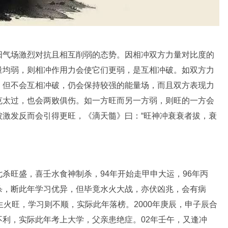
阳气场激烈对抗且相互削弱的态势。因相冲双方力量对比度的
量均弱，则相冲作用力会使它们更弱，是互相冲破。如双方力
，但不会互相冲破，仍会保持较强的能量场，而且双方表现力
克太过，也会两败俱伤。如一方旺而另一方弱，则旺的一方会
被激发反而会引得更旺，《滴天髓》曰：“旺神冲衰衰者拔，衰
杀旺盛，喜壬水食神制杀，94年开始走甲申大运，96年丙
杀，断此年学习优异，但毕竟水火大战，亦伏凶兆，会有病
生火旺，学习则不顺，实际此年落榜。2000年庚辰，申子辰合
利，实际此年考上大学，父亲患绝症。02年壬午，又逢冲