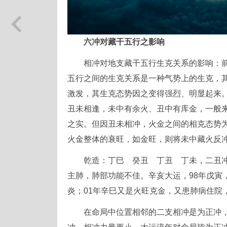
六冲对藏干五行之影响
相冲对地支藏干五行生克关系的影响：
五行之间的生克关系是一种气势上的生克，
激发，其生克态势因之变得强烈、明显起来
丑未相逢，未中有余火、丑中有库金，一般
之实。但因丑未相冲，火金之间的相克态势
火金整体的衰旺，如金旺，则将未中藏火反
乾造：丁巳 癸丑 丁丑 丁未，二丑
主肺，肺部功能不佳。辛亥大运，98年戊寅
炎；01年辛巳又是火旺克金，又患肺病住院
在命局中位置相邻的二支相冲是为正冲