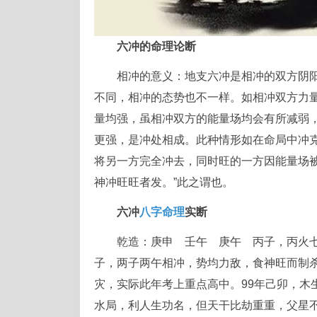
六冲的命理论断
相冲的意义：地支六冲是相冲的双方阴
不同，相冲的态势也不一样。如相冲双方力
量均强，虽相冲双方的能量场均会有所减弱
更强，是冲处相成。此种情形如在命局中冲
将另一方完全冲去，同时旺的一方因能量场
神冲旺旺者发。”此之谓也。
六冲
八字命理
实断
乾造：庚申 壬午 庚午 丙子，丙火七
子，两子两午相冲，势均力敌，食神旺而制
灾，实际此年考上重点高中。99年己卯，木
水局，利人生功名，但天干比劫重重，父星不