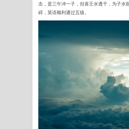
击，是三午冲一子，但喜壬水透干，为子水
碍，英语顺利通过五级。