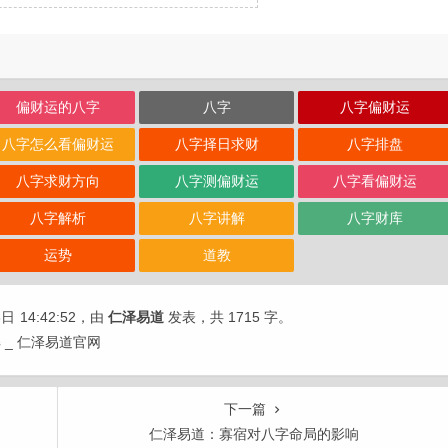
偏财运的八字
八字
八字偏财运
八字怎么看偏财运
八字择日求财
八字排盘
八字求财方向
八字测偏财运
八字看偏财运
八字解析
八字讲解
八字财库
运势
道教
6日
14:42:52
，由
仁泽易道
发表，共 1715 字。
_ 仁泽易道官网
下一篇
仁泽易道：寡宿对八字命局的影响