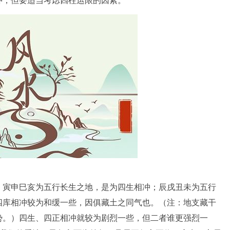
冲，但要适当考虑四柱运限的因素。
；寅申巳亥为五行长生之地，是为四生相冲；辰戌丑未为五行
四库相冲较为和缓一些，因俱藏土之同气也。（注：地支藏干
势。）四生、四正相冲就较为剧烈一些，但二者谁更强烈一