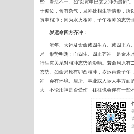
些，看法不一。如“以寅申巳亥之冲为最剧”
于偏位，含有杂气，且冲处相生等情形，所
寅申相冲；同为水火相冲，子午相冲的态势
岁运命四方齐冲
：
流年、大运及命命或四生方、或四正方
局，形势明朗；而四生、四正齐冲，是金木
行生克关系对相冲态势的影响。若命局原有
态势。如命局原有卯酉相冲，岁运再逢子午
冲，会有环境、居所、事业或人际人事方面
大，不论用神是否受伤，往往也会伴有一些