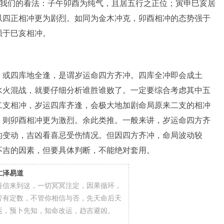
。我们的看法：子午卯酉为纯气，且居五行之正位；寅申巳亥居
以四正相冲更为剧烈。如同为金木冲克，卯酉相冲的态势强于
强于巳亥相冲。
、或四库地全逢，是谓岁运命四方齐冲。四库全冲即会成土
水火混战，就要仔细分析谁胜谁败了。一定要综合考虑其中五
二支相冲，岁运四库齐逢，会极大地加剧命局原来二支的相冲
，则卯酉相冲更为激烈。余此类推。一般来讲，岁运命四方齐
的变动，吉凶看喜忌受伤情况。但因四方齐冲，命局波动较
不吉的因素，但要具体判断，不能绝对套用。
仁泽易道
善信来到这，一切冥冥注定，因果循环，
皆有定数，不管你相信与否，先天命后天
运，预卜先知，知命改运，趋吉避凶。