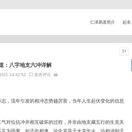
仁泽易道简介
起名
道：八字地支六冲详解
16日
14:42:52
发表评论
标志，流年引发的相冲态势越厉害，当年人生起伏变化的信息
二气对位抗冲并相互破坏的过程，并非由地支藏五行的生克关
不互为因果。如子午相逢，论生克是子水克午火，论相冲则子