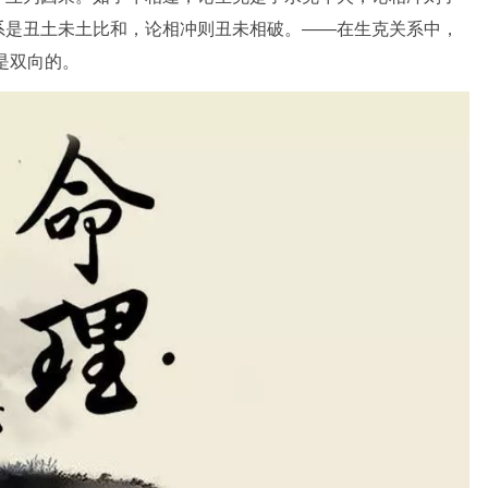
系是丑土未土比和，论相冲则丑未相破。——在生克关系中，
”是双向的。