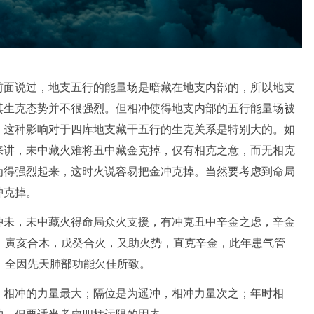
前面说过，地支五行的能量场是暗藏在地支内部的，所以地支
其生克态势并不很强烈。但相冲使得地支内部的五行能量场被
。这种影响对于四库地支藏干五行的生克关系是特别大的。如
来讲，未中藏火难将丑中藏金克掉，仅有相克之意，而无相克
为得强烈起来，这时火说容易把金冲克掉。当然要考虑到命局
冲克掉。
冲未，未中藏火得命局众火支援，有冲克丑中辛金之虑，辛金
，寅亥合木，戊癸合火，又助火势，直克辛金，此年患气管
，全因先天肺部功能欠佳所致。
，相冲的力量最大；隔位是为遥冲，相冲力量次之；年时相