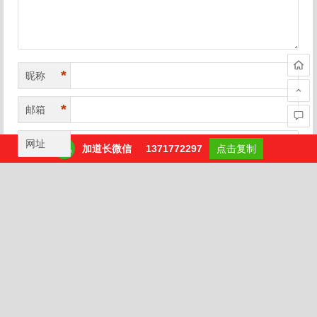
*
昵称
*
邮箱
网址
加道长微信
加道长微信
1371772297
1371772297
点击复制
点击复制
滑动解锁才能提交
Copyright © 站点名称 仁泽易道官网‖
鲁公网安备
37080202000559号
鲁ICP备2022028369号
‖
网站地图