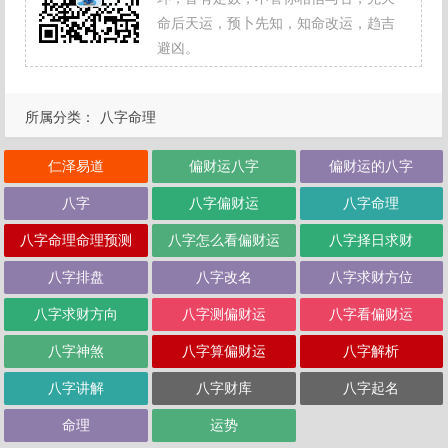
命后天运，预卜先知，知命改运，趋吉
避凶。
所属分类：
八字命理
仁泽易道
偏财运八字
偏财运的八字
八字
八字偏财运
八字命理
八字命理命理预测
八字怎么看偏财运
八字择日求财
八字排盘
八字改名
八字求财方位
八字求财方向
八字测偏财运
八字看偏财运
八字神煞
八字算偏财运
八字解析
八字讲解
八字财库
八字起名
命理
运势