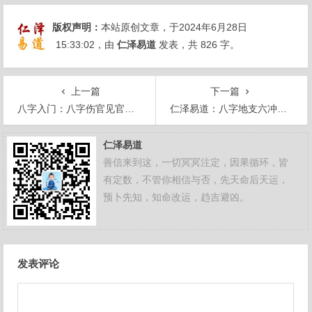
版权声明：
本站原创文章，于2024年6月28日
15:33:02
，由
仁泽易道
发表，共 826 字。
上一篇
下一篇
八字入门：八字伤官见官如何化解？
仁泽易道：八字地支六冲详解
仁泽易道
善信来到这，一切冥冥注定，因果循环，皆
有定数，不管你相信与否，先天命后天运，
预卜先知，知命改运，趋吉避凶。
文
发表评论
章
导
航