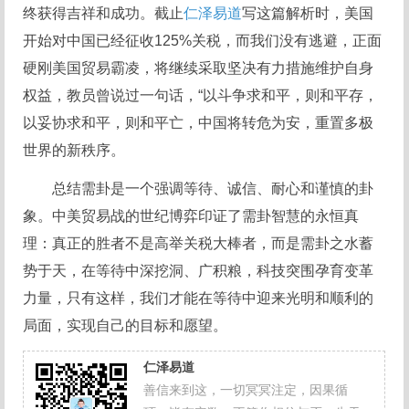
终获得吉祥和成功。截止
仁泽易道
写这篇解析时，美国
开始对中国已经征收125%关税，而我们没有逃避，正面
硬刚美国贸易霸凌，将继续采取坚决有力措施维护自身
权益，教员曾说过一句话，“以斗争求和平，则和平存，
以妥协求和平，则和平亡，中国将转危为安，重置多极
世界的新秩序。
总结需卦是一个强调等待、诚信、耐心和谨慎的卦
象。中美贸易战的世纪博弈印证了需卦智慧的永恒真
理：真正的胜者不是高举关税大棒者，而是需卦之水蓄
势于天，在等待中深挖洞、广积粮，科技突围孕育变革
力量，只有这样，我们才能在等待中迎来光明和顺利的
局面，实现自己的目标和愿望。
仁泽易道
善信来到这，一切冥冥注定，因果循