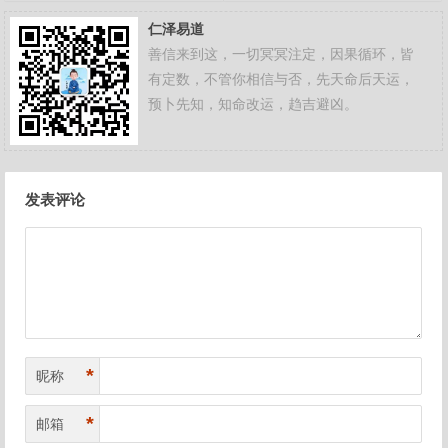
仁泽易道
善信来到这，一切冥冥注定，因果循环，皆
有定数，不管你相信与否，先天命后天运，
预卜先知，知命改运，趋吉避凶。
文
发表评论
章
导
航
*
昵称
*
邮箱