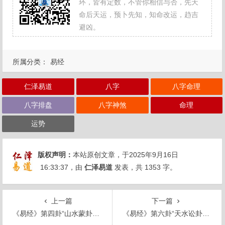
环，皆有定数，不管你相信与否，先天
命后天运，预卜先知，知命改运，趋吉
避凶。
所属分类：
易经
仁泽易道
八字
八字命理
八字排盘
八字神煞
命理
运势
版权声明：
本站原创文章，于2025年9月16日
16:33:37
，由
仁泽易道
发表，共 1353 字。
上一篇
下一篇
《易经》第四卦“山水蒙卦”解析
《易经》第六卦“天水讼卦”解析