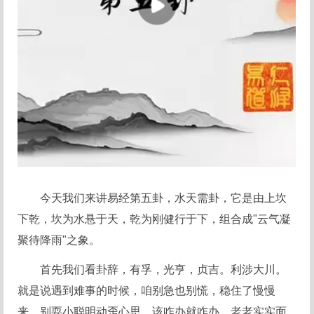
今天我们来讲易经第五卦，水天需卦，它是由上坎
下乾，坎为水悬于天，乾为刚健行于下，组合成"云气凝
聚待降雨"之象。
首先我们看卦辞，有孚，光亨，贞吉。利涉大川。
就是说遇到难事的时候，咱别急也别慌，稳住了慢慢
来。别耍小聪明动歪心思，该咋办就咋办，老老实实面