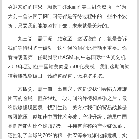
会迎来好的结果。就像TikTok面临美国封杀威胁，华为
大公主曾被困于枫叶国等都是等待过程中的一些小小波
折，只要我们能够坚持下去，未来就是美好的。
九三爻，需于泥，致寇至。这话说白了，就是告诉
我们等待时陷于被动，这时候的耐心比行动更重要。你
看特朗普第一任期就禁止ASML向中芯国际出售光刻机，
2019年还加征中国输美商品5500亿关税，我们这期间就
猫着腰找突破口，该绕道绕道，该填坑填坑。
六四爻、需于血，出自穴，这是说我们会陷入艰难
困苦的险境，但在经过一段时间的等待和磨砺之后，最
终能够摆脱困境，找到生路。美方对我们的贸易战越是
极限施压，越加速中国技术突破，产业升级，结果中国
晶圆产能占比全球超72%，并拥有完整的产业链体系，
还控制了全球约70%的稀土供应等来逐渐化解危机，实