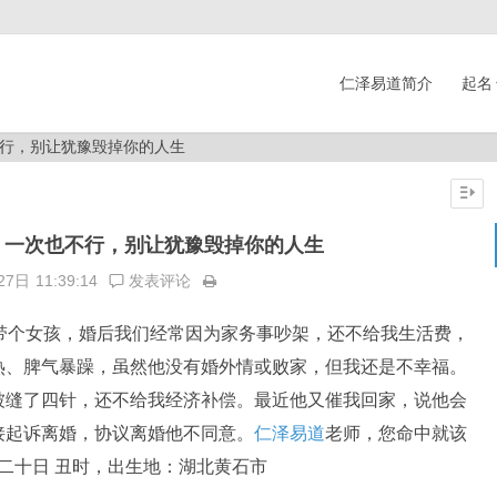
仁泽易道简介
起名
行，别让犹豫毁掉你的人生
，一次也不行，别让犹豫毁掉你的人生
27日
11:39:14
发表评论
带个女孩，婚后我们经常因为家务事吵架，还不给我生活费，
热、脾气暴躁，虽然他没有婚外情或败家，但我还是不幸福。
被缝了四针，还不给我经济补偿。最近他又催我回家，说他会
接起诉离婚，协议离婚他不同意。
仁泽易道
老师，您命中就该
 二十日 丑时，出生地：湖北黄石市