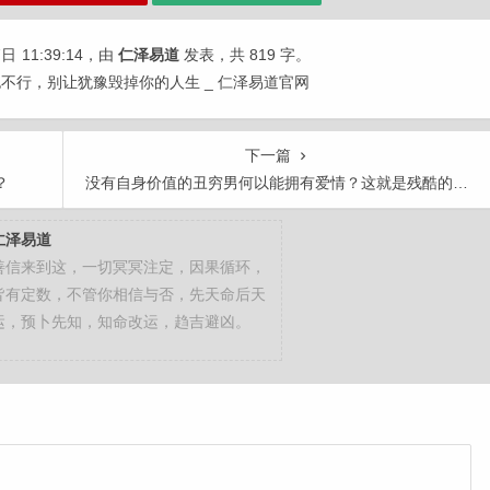
7日
11:39:14
，由
仁泽易道
发表，共 819 字。
不行，别让犹豫毁掉你的人生 _ 仁泽易道官网
下一篇
？
没有自身价值的丑穷男何以能拥有爱情？这就是残酷的现实！！！
仁泽易道
善信来到这，一切冥冥注定，因果循环，
皆有定数，不管你相信与否，先天命后天
运，预卜先知，知命改运，趋吉避凶。