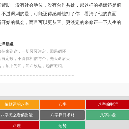
济帮助，没有社会地位，没有合作共处，那这样的婚姻还是值
？不过讽刺的是，可能还得感谢他打了你，看清了他的真面
新开始的机会，而且可以更从容、更淡定的来修正一下人生的
仁泽易道
善信来到这，一切冥冥注定，因果循环，
皆有定数，不管你相信与否，先天命后天
运，预卜先知，知命改运，趋吉避凶。
偏财运的八字
八字
八字偏财运
八字怎么看偏财运
八字择日求财
八字排盘
命理
运势