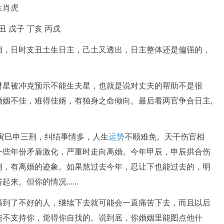
生肖虎
丑 戊子 丁亥 丙戌
相，日时支丑土生日主，己土又透出，日主整体还是偏强的，
财星被冲克预示不能生夫星，也就是说对丈夫的帮助不是很
姻不佳，难得佳婿，有独身之命倾向。最后看两官争合日主,
逢寅巳申三刑，纠结事情多，人生
运势
不顺难免。天干伤官相
一些年份矛盾激化，严重时走向离婚。今年甲辰，申辰拱合伤
制，有离婚的迹象。如果熬过去今年，忍让下也能过去的，明
。但你的情况......
遇到了不好的人，继续下去就可能会一直痛苦下去，而且以后
能不支持你，觉得你自找的。说到底，你婚姻里能图点他什