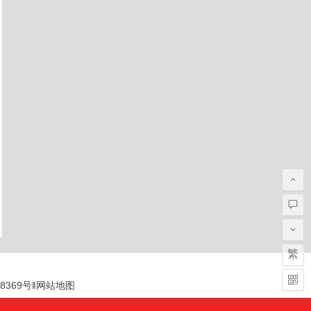
繁
28369号
‖
网站地图