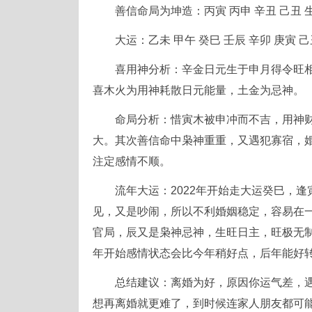
善信命局为坤造：丙寅 丙申 辛丑 己丑 
大运：乙未 甲午 癸巳 壬辰 辛卯 庚寅 己
喜用神分析：辛金日元生于申月得令旺
喜木火为用神耗散日元能量，土金为忌神。
命局分析：惜寅木被申冲而不吉，用神
大。其次善信命中枭神重重，又遇犯寡宿，婚
注定感情不顺。
流年大运：2022年开始走大运癸巳，
见，又是吵闹，所以不利婚姻稳定，容易在
官局，辰又是枭神忌神，生旺日主，旺极无
年开始感情状态会比今年稍好点，后年能好转起来
总结建议：离婚为好，原因你运气差，
想再离婚就更难了，到时候连家人朋友都可