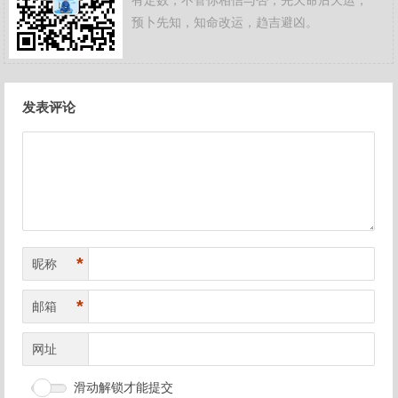
有定数，不管你相信与否，先天命后天运，
预卜先知，知命改运，趋吉避凶。
文
发表评论
章
导
航
*
昵称
*
邮箱
网址
滑动解锁才能提交