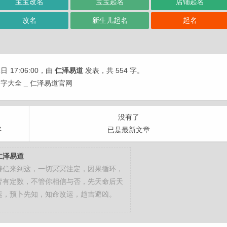
宝宝改名
宝宝起名
店铺起名
改名
新生儿起名
起名
1日
17:06:00
，由
仁泽易道
发表，共 554 字。
字大全 _ 仁泽易道官网
没有了
字
已是最新文章
仁泽易道
善信来到这，一切冥冥注定，因果循环，
皆有定数，不管你相信与否，先天命后天
运，预卜先知，知命改运，趋吉避凶。