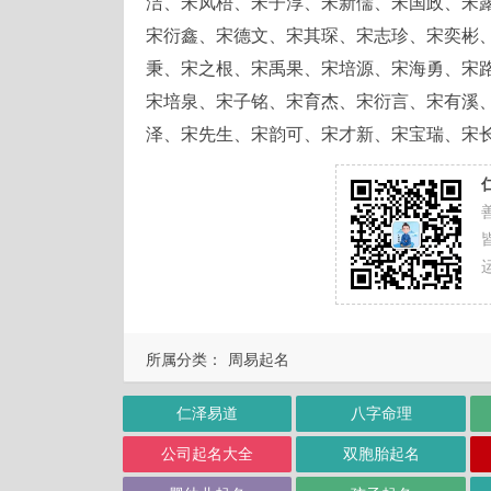
洁、宋凤梧、宋子淳、宋新儒、宋国政、宋
宋衍鑫、宋德文、宋其琛、宋志珍、宋奕彬
秉、宋之根、宋禹果、宋培源、宋海勇、宋
宋培泉、宋子铭、宋育杰、宋衍言、宋有溪
泽、宋先生、宋韵可、宋才新、宋宝瑞、宋
所属分类：
周易起名
仁泽易道
八字命理
公司起名大全
双胞胎起名