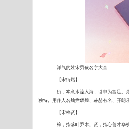
洋气的姓宋男孩名字大全
【宋衍熠】
衍，本意水流入海，引申为富足。熠
独特。用作人名灿烂辉煌、赫赫有名、开朗
【宋梓贤】
梓，指落叶乔木。贤，指心善才华横