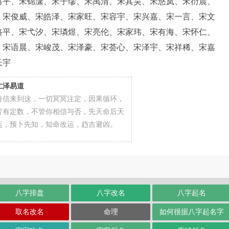
露平、宋锦潇、宋子缪、宋禹清、宋其昊、宋悠岚、宋衍晨、
、宋俊威、宋皓泽、宋家旺、宋容宇、宋兴嘉、宋一言、宋文
路平、宋弋汐、宋璘煜、宋亮伦、宋家玮、宋有海、宋怀仁、
、宋语晨、宋峻茂、宋泽豪、宋荟心、宋泽宇、宋祥稀、宋嘉
长宇
仁泽易道
善信来到这，一切冥冥注定，因果循环，
皆有定数，不管你相信与否，先天命后天
运，预卜先知，知命改运，趋吉避凶。
八字排盘
八字改名
八字起名
取名改名
命理
如何很据八字起名字