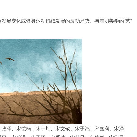
展变化或健身运动持续发展的波动局势。与表明美学的“艺”
政泽、宋铠楠、宋宇灿、宋文敬、宋子鸿、宋嘉润、宋泽