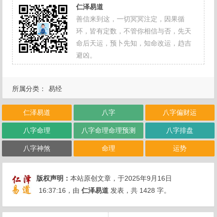
仁泽易道
善信来到这，一切冥冥注定，因果循
环，皆有定数，不管你相信与否，先天
命后天运，预卜先知，知命改运，趋吉
避凶。
所属分类：
易经
仁泽易道
八字
八字偏财运
八字命理
八字命理命理预测
八字排盘
八字神煞
命理
运势
版权声明：
本站原创文章，于2025年9月16日
16:37:16
，由
仁泽易道
发表，共 1428 字。