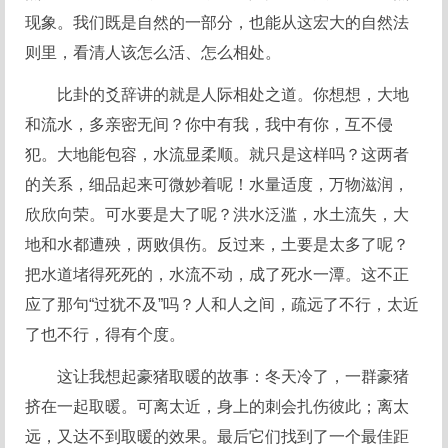
现象。我们既是自然的一部分，也能从这宏大的自然法
则里，看清人该怎么活、怎么相处。
比卦的爻辞讲的就是人际相处之道。你想想，大地
和流水，多亲密无间？你中有我，我中有你，互不侵
犯。大地能包容，水流显柔顺。就只是这样吗？这两者
的关系，细品起来可微妙着呢！水量适度，万物滋润，
欣欣向荣。可水要是大了呢？洪水泛滥，水土流失，大
地和水都遭殃，两败俱伤。反过来，土要是太多了呢？
把水道堵得死死的，水流不动，成了死水一潭。这不正
应了那句“过犹不及”吗？人和人之间，疏远了不行，太近
了也不行，得有个度。
这让我想起豪猪取暖的故事：冬天冷了，一群豪猪
挤在一起取暖。可离太近，身上的刺会扎伤彼此；离太
远，又达不到取暖的效果。最后它们找到了一个最佳距