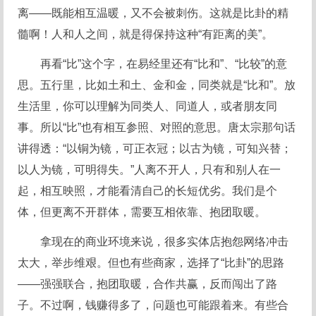
离——既能相互温暖，又不会被刺伤。这就是比卦的精
髓啊！人和人之间，就是得保持这种“有距离的美”。
再看“比”这个字，在易经里还有“比和”、“比较”的意
思。五行里，比如土和土、金和金，同类就是“比和”。放
生活里，你可以理解为同类人、同道人，或者朋友同
事。所以“比”也有相互参照、对照的意思。唐太宗那句话
讲得透：“以铜为镜，可正衣冠；以古为镜，可知兴替；
以人为镜，可明得失。”人离不开人，只有和别人在一
起，相互映照，才能看清自己的长短优劣。我们是个
体，但更离不开群体，需要互相依靠、抱团取暖。
拿现在的商业环境来说，很多实体店抱怨网络冲击
太大，举步维艰。但也有些商家，选择了“比卦”的思路
——强强联合，抱团取暖，合作共赢，反而闯出了路
子。不过啊，钱赚得多了，问题也可能跟着来。有些合