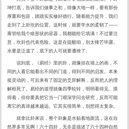
坤打底，告诉我们做事之初，得像大地一样，要有那份
厚重和包容，踏踏实实修好德行。随着能力提升，我们
走到了上卦坎的位置。这时候，就要学水的柔韧了——
甭管给我个啥形状的容器，我都能给它填满！不过要注
意，坎卦也代表危险。这是在提醒咱，别太锋芒毕露。
水要是泛滥了，底下的人可就要遭殃了。
说到底，《易经》里的卦，就像挂在墙上的画，不
同的人看它能看出不同的门道，得到不同的启发。本来
挺灵动的，可后来有了固定的爻辞解释，反而把人的理
解框死了。易经的道理就像四季轮转，明明看得见、摸
得着，但你要真把它当一门艰深学问去研究，反而可能
离它的真谛越来越远。它其实很简单，别想得太复杂。
就拿比卦来说，整个卦象是水贴着地面流，这在自
然界多常见啊！六十四卦，无非是描述了六十四种自然