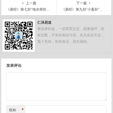
上一篇
下一篇
《易经》第七卦“地水师卦”解析
《易经》第九卦“小畜卦”解析
仁泽易道
善信来到这，一切冥冥注定，因果循环，皆
有定数，不管你相信与否，先天命后天运，
预卜先知，知命改运，趋吉避凶。
文
发表评论
章
导
航
*
昵称