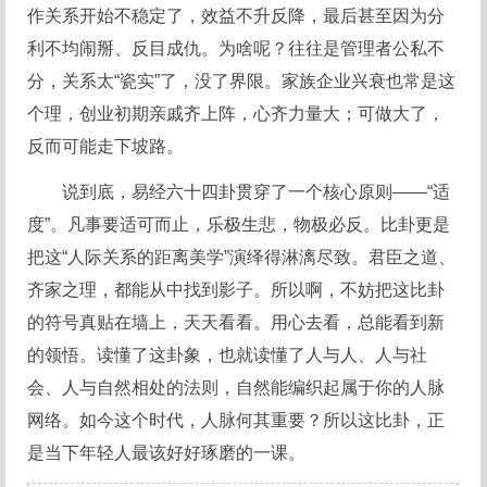
作关系开始不稳定了，效益不升反降，最后甚至因为分
利不均闹掰、反目成仇。为啥呢？往往是管理者公私不
分，关系太“瓷实”了，没了界限。家族企业兴衰也常是这
个理，创业初期亲戚齐上阵，心齐力量大；可做大了，
反而可能走下坡路。
说到底，易经六十四卦贯穿了一个核心原则——“适
度”。凡事要适可而止，乐极生悲，物极必反。比卦更是
把这“人际关系的距离美学”演绎得淋漓尽致。君臣之道、
齐家之理，都能从中找到影子。所以啊，不妨把这比卦
的符号真贴在墙上，天天看看。用心去看，总能看到新
的领悟。读懂了这卦象，也就读懂了人与人、人与社
会、人与自然相处的法则，自然能编织起属于你的人脉
网络。如今这个时代，人脉何其重要？所以这比卦，正
是当下年轻人最该好好琢磨的一课。