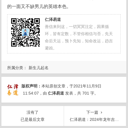
的一面又不缺男儿的英雄本色。
仁泽易道
善信来到这，一切冥冥注定，因果循
环，皆有定数，不管你相信与否，先天
命后天运，预卜先知，知命改运，趋吉
避凶。
所属分类：
新生儿起名
版权声明：
本站原创文章，于2021年11月9日
11:54:07
，由
仁泽易道
发表，共 701 字。
没有了
下一篇
已是最后文章
仁泽易道：2024年龙年吉祥宝宝名字精选