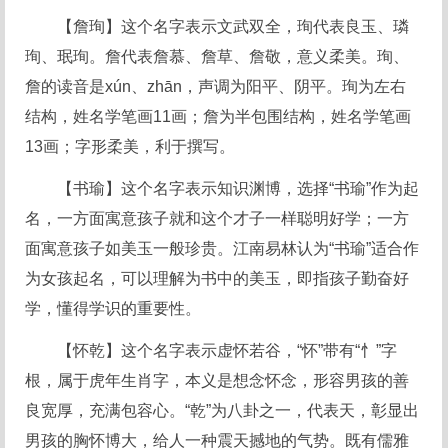
【詹珣】这个名字表示文武双全，珣代表良玉、璘
珣、珉珣。詹代表詹慕、詹草、詹敬，意义柔美。珣、
詹的读音是xún、zhān，声调为阳平、阴平。珣为左右
结构，姓名学笔画11画；詹为半包围结构，姓名学笔画
13画；字形柔美，利于撰写。
【书瑜】这个名字表示知识渊博，选择“书瑜”作为起
名，一方面寓意孩子就和这个才子一样聪明好学；一方
面寓意孩子如美玉一般珍贵。江南易林认为“书瑜”适合作
为女孩起名，可以理解为书中的美玉，即指孩子勤奋好
学，懂得学识的重要性。
【怀乾】这个名字表示虚怀若谷，“怀”带有“忄”字
根，属于虎年生肖字，本义是想念怀念，形容男孩的善
良宽厚，充满包容心。“乾”为八卦之一，代表天，彰显出
男孩的胸怀博大，给人一种震天撼地的气势。既有儒雅