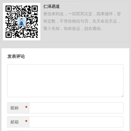
仁泽易道
善信来到这，一切冥冥注定，因果循环，皆
有定数，不管你相信与否，先天命后天运，
预卜先知，知命改运，趋吉避凶。
文
发表评论
章
导
航
*
昵称
*
邮箱