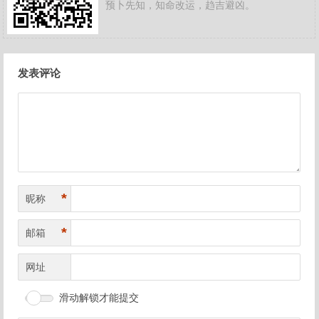
预卜先知，知命改运，趋吉避凶。
文
发表评论
章
导
航
*
昵称
*
邮箱
网址
滑动解锁才能提交