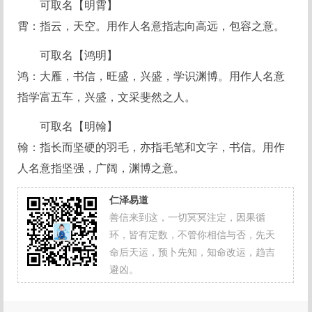
可取名【明霄】
霄：指云，天空。用作人名意指志向高远，包容之意。
可取名【鸿明】
鸿：大雁，书信，旺盛，兴盛，学识渊博。用作人名意
指学富五车，兴盛，文采斐然之人。
可取名【明翰】
翰：指长而坚硬的羽毛，亦指毛笔和文字，书信。用作
人名意指坚强，广阔，渊博之意。
仁泽易道
善信来到这，一切冥冥注定，因果循
环，皆有定数，不管你相信与否，先天
命后天运，预卜先知，知命改运，趋吉
避凶。