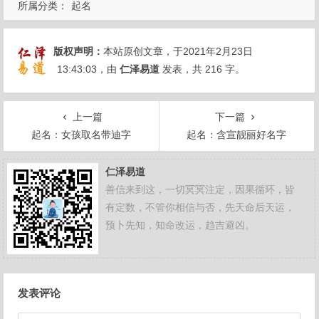
所属分类：
起名
版权声明：
本站原创文章，于2021年2月23日
13:43:03
，由
仁泽易道
发表，共 216 字。
上一篇
下一篇
起名：女孩取名带迪字
起名：含宣靓丽好名字
仁泽易道
善信来到这，一切冥冥注定，因果循环，皆
有定数，不管你相信与否，先天命后天运，
预卜先知，知命改运，趋吉避凶。
文
发表评论
章
导