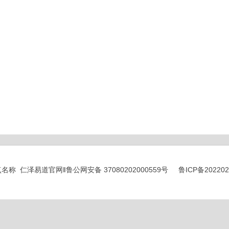
© 站点名称 仁泽易道官网‖
鲁公网安备 37080202000559号
鲁ICP备20220