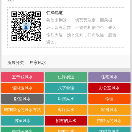
仁泽易道
善信来到这，一切冥冥注定，因果循
环，皆有定数，不管你相信与否，先天
命后天运，预卜先知，知命改运，趋吉
避凶。
所属分类：
居家风水
五帝钱风水
仁泽易道
住宅风水
偏财运风水
八字命理
办公室风水
卧室风水
厨房风水
命理
增加财运的风水方法
客厅风水
家居风水
居家风水
招财的风水
招财运的风水
招财运风水
招财风水
求财与风水