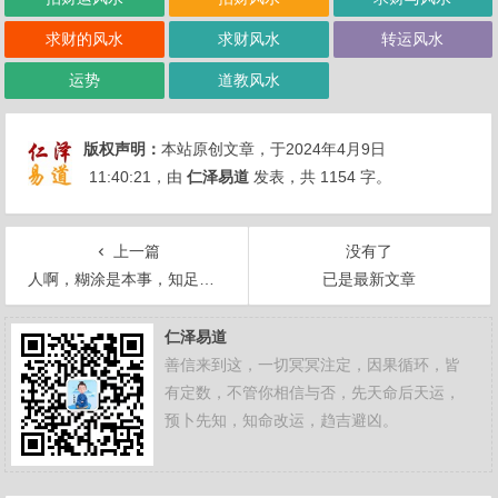
求财的风水
求财风水
转运风水
运势
道教风水
版权声明：
本站原创文章，于2024年4月9日
11:40:21
，由
仁泽易道
发表，共 1154 字。
上一篇
没有了
人啊，糊涂是本事，知足是聪明
已是最新文章
仁泽易道
善信来到这，一切冥冥注定，因果循环，皆
有定数，不管你相信与否，先天命后天运，
预卜先知，知命改运，趋吉避凶。