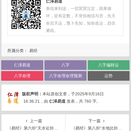
仁泽易道
善信来到这，一切冥冥注定，因果循
环，皆有定数，不管你相信与否，先天
命后天运，预卜先知，知命改运，趋吉
避凶。
所属分类：
易经
仁泽易道
八字
八字偏财运
八字命理
八字命理命理预测
运势
版权声明：
本站原创文章，于2025年9月16日
16:36:21
，由
仁泽易道
发表，共 760 字。
上一篇
下一篇
《易经》第六卦“天水讼卦”解析
《易经》第八卦“水地比卦”解析