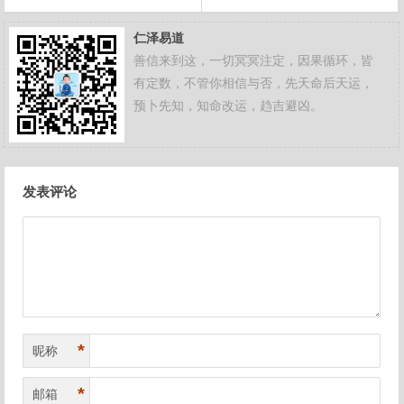
仁泽易道
善信来到这，一切冥冥注定，因果循环，皆
有定数，不管你相信与否，先天命后天运，
预卜先知，知命改运，趋吉避凶。
文
发表评论
章
导
航
*
昵称
*
邮箱