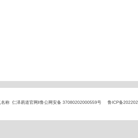
© 站点名称 仁泽易道官网‖
鲁公网安备 37080202000559号
鲁ICP备20220