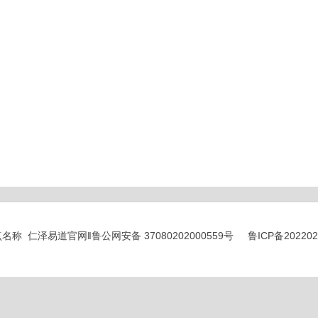
© 站点名称 仁泽易道官网‖
鲁公网安备 37080202000559号
鲁ICP备20220