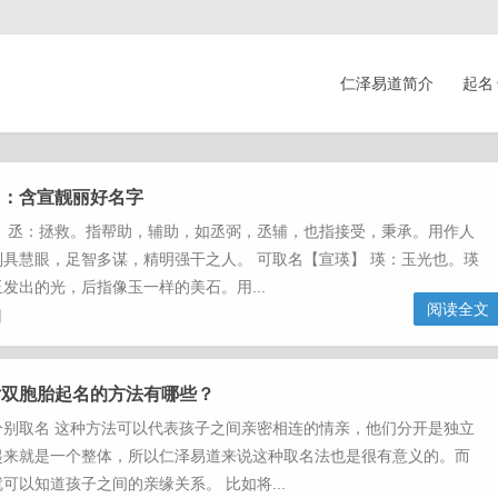
仁泽易道简介
起名
名：含宣靓丽好名字
】 丞：拯救。指帮助，辅助，如丞弼，丞辅，也指接受，秉承。用作人
具慧眼，足智多谋，精明强干之人。 可取名【宣瑛】 瑛：玉光也。瑛
发出的光，后指像玉一样的美石。用...
阅读全文
日
女双胞胎起名的方法有哪些？
分别取名 这种方法可以代表孩子之间亲密相连的情亲，他们分开是独立
起来就是一个整体，所以仁泽易道来说这种取名法也是很有意义的。而
可以知道孩子之间的亲缘关系。 比如将...