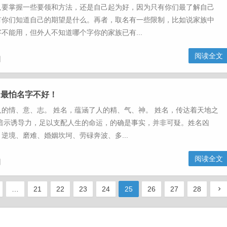
只要掌握一些要领和方法，还是自己起为好，因为只有你们最了解自己
有你们知道自己的期望是什么。再者，取名有一些限制，比如说家族中
不能用，但外人不知道哪个字你的家族已有...
阅读全文
日
，最怕名字不好！
的情、意、志。 姓名，蕴涵了人的精、气、神。 姓名，传达着天地之
的暗示诱导力，足以支配人生的命运，的确是事实，并非可疑。姓名凶
逆境、磨难、婚姻坎坷、劳碌奔波、多...
阅读全文
日
…
21
22
23
24
25
26
27
28