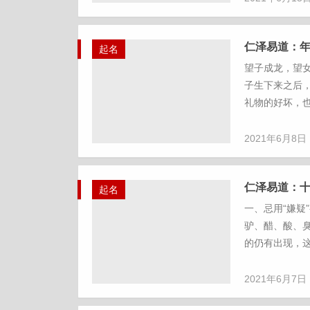
仁泽易道：
起名
望子成龙，望
子生下来之后
礼物的好坏，也
2021年6月8日
仁泽易道：
起名
一、忌用“嫌疑
驴、醋、酸、
的仍有出现，这也
2021年6月7日