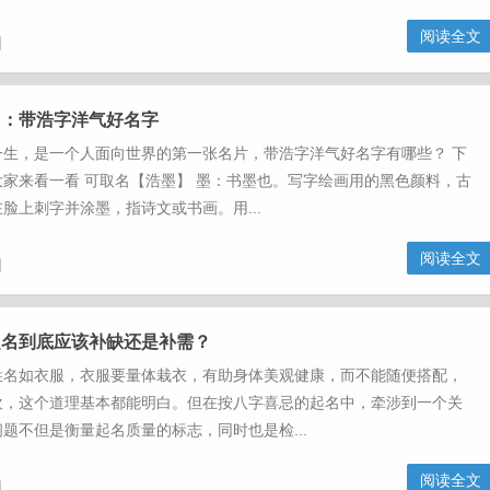
阅读全文
日
名：带浩字洋气好名字
一生，是一个人面向世界的第一张名片，带浩字洋气好名字有哪些？ 下
家来看一看 可取名【浩墨】 墨：书墨也。写字绘画用的黑色颜料，古
脸上刺字并涂墨，指诗文或书画。用...
阅读全文
日
起名到底应该补缺还是补需？
姓名如衣服，衣服要量体栽衣，有助身体美观健康，而不能随便搭配，
欢，这个道理基本都能明白。但在按八字喜忌的起名中，牵涉到一个关
题不但是衡量起名质量的标志，同时也是检...
阅读全文
日