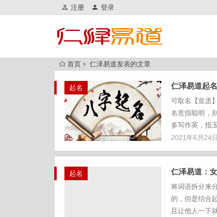
注册
登录
首页
仁泽易道发表的文章
仁泽易道起
起名
可取名【宣丞
名意指聪明，别
多写作英，指玉
2021年6月24
仁泽易道：
起名
将词语拆分来
的，但是结合
且让他人一下就