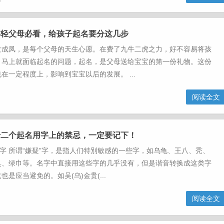
年轻父母必看，给孩子起名要分这几步
女成凤，是每个父母的天生心愿。在费了九牛二虎之力，好不容易将孩
，马上就面临起名的问题，起名，是父母送给宝宝的第一份礼物。这份
在一定程度上，影响到宝宝以后的发展。 ...
阅读全文
十二个起名用字上的禁忌，一定要记下！
”字 所谓“嫌疑”字，是指人们特別敏感的一些字，如乌龟、王八、秃、
臭、绿巾等。名字中直接用这些字的几乎没有，但是谐音转换成这类字
是应当避免的。如吴(乌)金贵(...
阅读全文